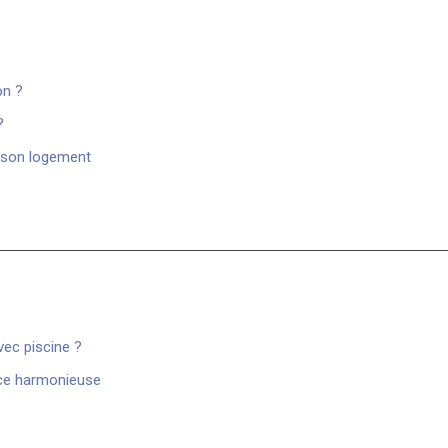
on ?
?
r son logement
vec piscine ?
nce harmonieuse